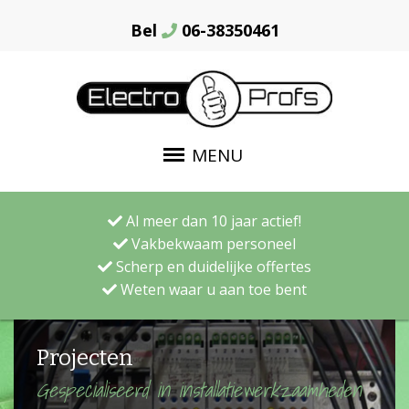
Bel
06-38350461
MENU
Al meer dan 10 jaar actief!
Vakbekwaam personeel
Scherp en duidelijke offertes
Weten waar u aan toe bent
Projecten
Gespecialiseerd in installatiewerkzaamheden